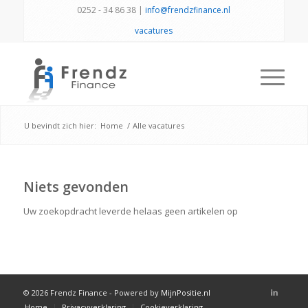
0252 - 34 86 38 |
info@frendzfinance.nl
vacatures
U bevindt zich hier:
Home
/
Alle vacatures
Niets gevonden
Uw zoekopdracht leverde helaas geen artikelen op
© 2026 Frendz Finance - Powered by
MijnPositie.nl
Home
Privacyverklaring
Cookieverklaring