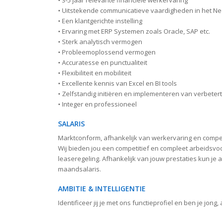
• Uitstekende communicatieve vaardigheden in het Ne
• Een klantgerichte instelling
• Ervaring met ERP Systemen zoals Oracle, SAP etc.
• Sterk analytisch vermogen
• Probleemoplossend vermogen
• Accuratesse en punctualiteit
• Flexibiliteit en mobiliteit
• Excellente kennis van Excel en BI tools
• Zelfstandig initiëren en implementeren van verbeter
• Integer en professioneel
SALARIS
Marktconform, afhankelijk van werkervaring en compe
Wij bieden jou een competitief en compleet arbeidsv
leaseregeling. Afhankelijk van jouw prestaties kun j
maandsalaris.
AMBITIE & INTELLIGENTIE
Identificeer jij je met ons functieprofiel en ben je jong