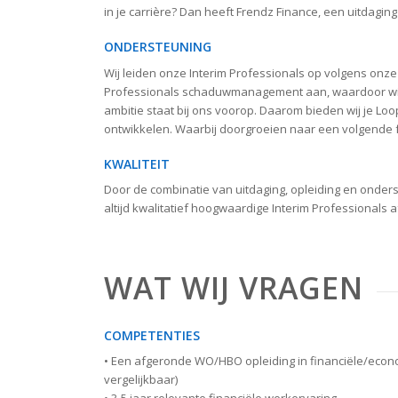
in je carrière? Dan heeft Frendz Finance, een uitdaging
ONDERSTEUNING
Wij leiden onze Interim Professionals op volgens onze
Professionals schaduwmanagement aan, waardoor wij je
ambitie staat bij ons voorop. Daarom bieden wij je L
ontwikkelen. Waarbij doorgroeien naar een volgende f
KWALITEIT
Door de combinatie van uitdaging, opleiding en onderst
altijd kwalitatief hoogwaardige Interim Professionals
WAT WIJ VRAGEN
COMPETENTIES
• Een afgeronde WO/HBO opleiding in financiële/econo
vergelijkbaar)
• 3-5 jaar relevante financiële werkervaring